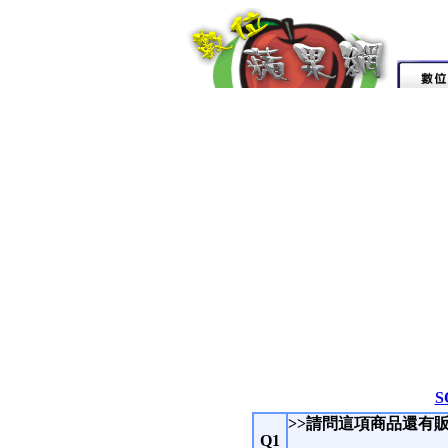
S
>>請問這項商品還有
Q1