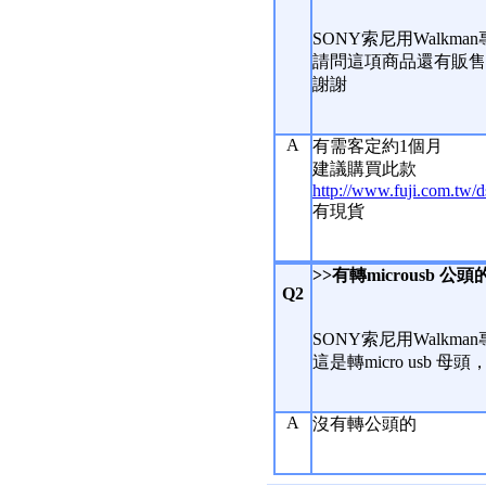
SONY索尼用Walkman
請問這項商品還有販售
謝謝
A
有需客定約1個月
建議購買此款
http://www.fuji.com.tw
有現貨
>>有轉microusb 公
Q2
SONY索尼用Walkman
這是轉micro usb 
A
沒有轉公頭的