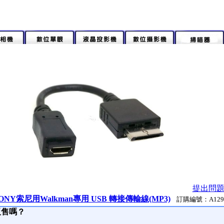
提出問
ONY索尼用Walkman專用 USB 轉接傳輸線(MP3)
訂購編號：A129
販售嗎？