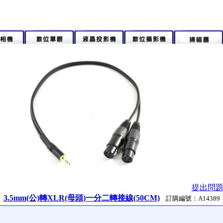
提出問
3.5mm(公)轉XLR(母頭)一分二轉接線(50CM)
訂購編號：A14389