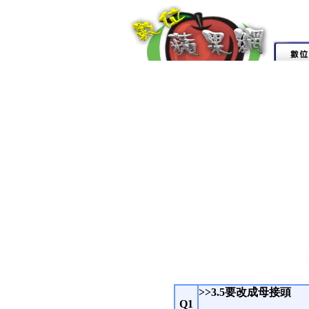
>>3.5要改成母接頭
Q1