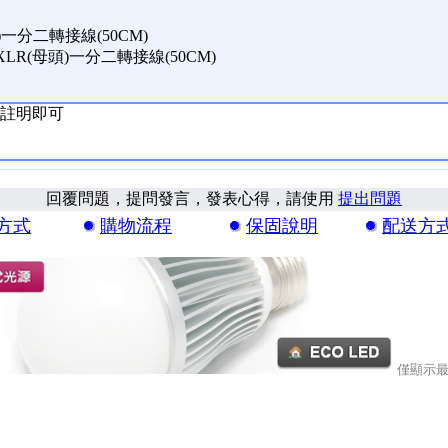
頭)一分二轉接線(50CM)
XLR(母頭)一分二轉接線(50CM)
註明即可
回覆問題，提問發言，發表心得，請使用
提出問題
方式
購物流程
保固說明
配送方
僅顯示最