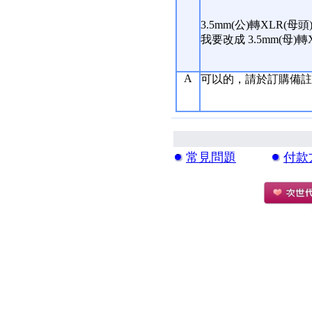
3.5mm(公)轉XLR(母
我要改成 3.5mm(母)轉
A
可以的，請於訂購備註
常見問題
付款