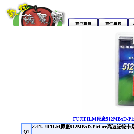
FUJIFILM原廠512MBxD-
>>FUJIFILM原廠512MBxD-Picture高速記
Q1