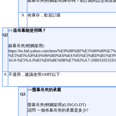
銀幕吊夾(輕鋼架用)庫存嗎？若訂購的話交期需
A
有庫存，歡迎訂購
>>這布幕能使用嗎？
Q2
銀幕吊夾(輕鋼架用)
https://tw.bid.yahoo.com/item/%E9%98%BF%E5%90%89%
%E5%85%A8%E6%96%B0%E6%8A%95%E5%BD%B1%E9%
16-9-%E5%A3%81%E6%8E%9B%E7%92%A7-100031053193
A
不適用，建議使用100吋以下
>>螢幕吊夾的承重
Q3
螢幕吊夾(輕鋼架用)(LINGO-DT)
請問 一個布幕吊夾的承重是多少?