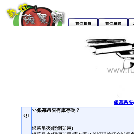
銀幕吊夾
>>銀幕吊夾有庫存嗎？
Q1
銀幕吊夾(輕鋼架用)