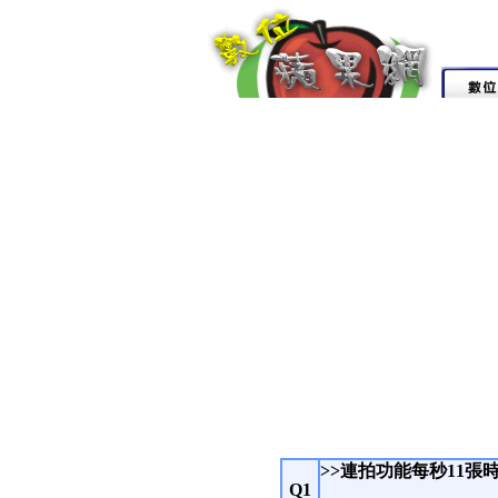
>>連拍功能每秒11張
Q1