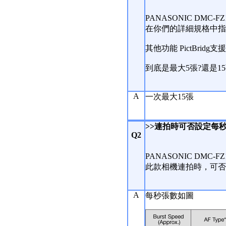
PANASONIC DMC-F
在你們的詳細規格中指
其他功能 PictBri
到底是最大5張?還是15
A
一次最大15張
>>連拍時可否設定每
Q2
PANASONIC DMC-F
此款相機連拍時，可否
A
每秒張數如圖