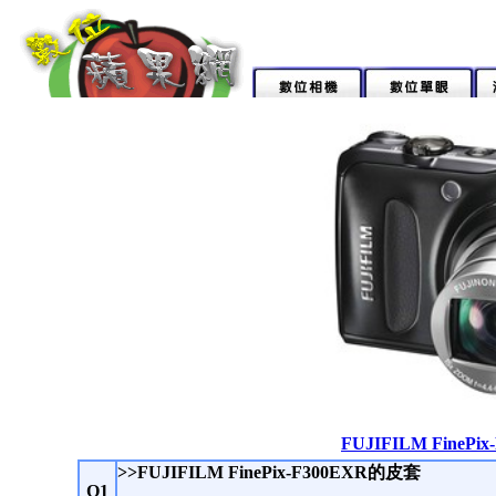
FUJIFILM FineP
>>FUJIFILM FinePix-F300EXR的皮套
Q1