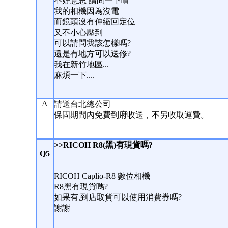
不好意思 請問一下唷
我的相機因為沒電
而鏡頭沒有伸縮回定位
又不小心壓到
可以請問我該怎樣嗎?
還是有地方可以送修?
我在新竹地區...
麻煩一下....
A
請送台北總公司
保固期間內免費到府收送，不另收取運費。
>>RICOH R8(黑)有現貨嗎?
Q5
RICOH Caplio-R8 數位相機
R8黑有現貨嗎?
如果有,到店取貨可以使用消費券嗎?
謝謝