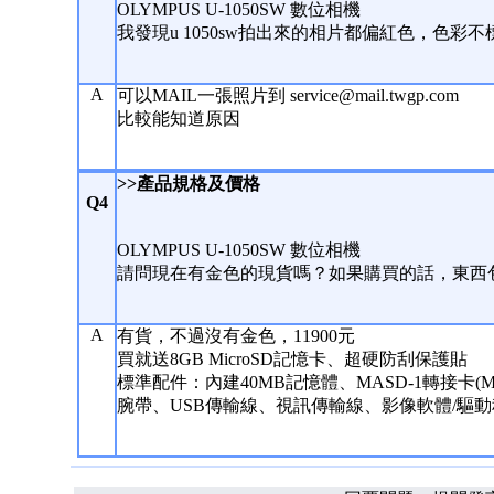
OLYMPUS U-1050SW 數位相機
我發現u 1050sw拍出來的相片都偏紅色，色彩
A
可以MAIL一張照片到 service@mail.twgp.com
比較能知道原因
>>產品規格及價格
Q4
OLYMPUS U-1050SW 數位相機
請問現在有金色的現貨嗎？如果購買的話，東西
A
有貨，不過沒有金色，11900元
買就送8GB MicroSD記憶卡、超硬防刮保護貼
標準配件：內建40MB記憶體、MASD-1轉接卡(M
腕帶、USB傳輸線、視訊傳輸線、影像軟體/驅