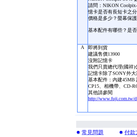
請問：NIKON Co
憶卡是否有長短卡之分
價格是多少？螢幕保護
基本配件有哪些？是否
A
即將到貨
建議售價13900
沒附記憶卡
我們只賣總代理(國祥)
記憶卡除了SONY外大家
基本配件：內建45MB 記
CP15、相機帶、CD-
其他請參閱
http://www.fuji.com.tw/
常見問題
付款