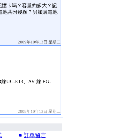
有附記憶卡嗎？容量約多大？記
電池共附幾顆？另加購電池
2009年10年13日 星期二
C-E13、AV 線 EG-
2009年10年13日 星期二
式
訂單留言