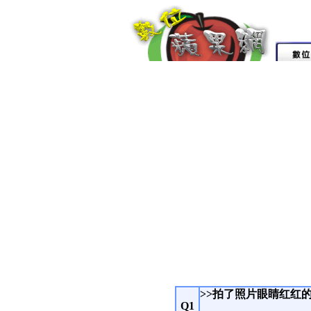
>>拍了照片眼睛红红的
Q1