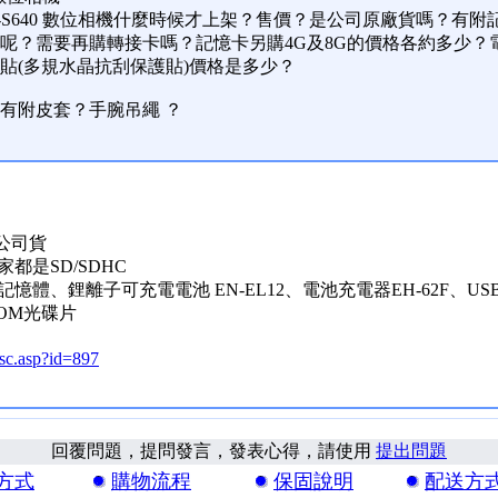
olpix-S640 數位相機什麼時候才上架？售價？是公司原廠貨嗎？
呢？需要再購轉接卡嗎？記憶卡另購4G及8G的價格各約多少？
貼(多規水晶抗刮保護貼)價格是多少？
有附皮套？手腕吊繩 ？
公司貨
都是SD/SDHC
憶體、鋰離子可充電電池 EN-EL12、電池充電器EH-62F、USB線U
ROM光碟片
dsc.asp?id=897
回覆問題，提問發言，發表心得，請使用
提出問題
方式
購物流程
保固說明
配送方