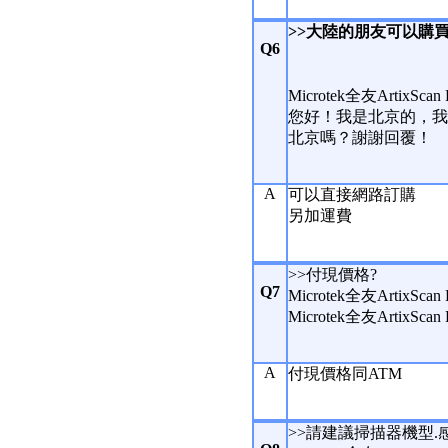
>>大陸的朋友可以購
Q6
Microtek全友ArtixS
您好！我是北京的，我通過
北京嗎？謝謝回覆！
A
可以直接網路訂購
另加運費
>>付現價格?
Q7
Microtek全友ArtixS
Microtek全友Artix
A
付現價格同ATM
>>請建議掃描器機型.