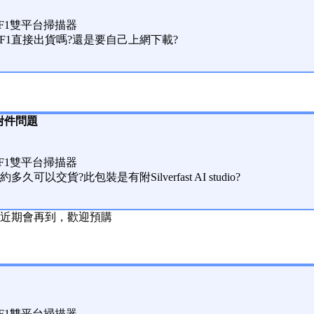
can F1雙平台掃描器
ixScan F1直接出貨嗎?還是要自己上網下載?
源及附件問題
can F1雙平台掃描器
以交貨?此包裝是有附Silverfast AI studio?
近期會再到，歡迎預購
can F1雙平台掃描器