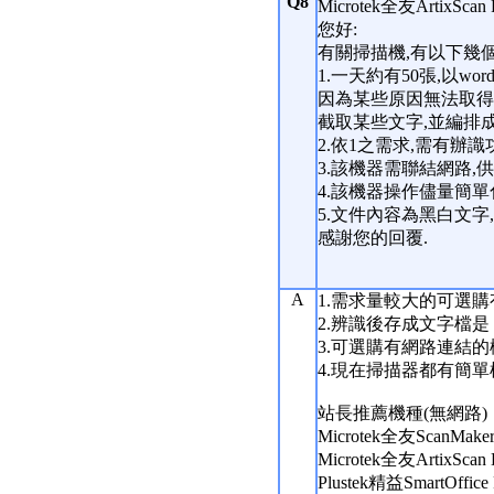
Q8
Microtek全友ArtixS
您好:
有關掃描機,有以下幾
1.一天約有50張,以w
因為某些原因無法取得w
截取某些文字,並編排成
2.依1之需求,需有辦識
3.該機器需聯結網路,
4.該機器操作儘量簡單
5.文件內容為黑白文字
感謝您的回覆.
A
1.需求量較大的可選購
2.辨識後存成文字檔是
3.可選購有網路連結
4.現在掃描器都有簡單
站長推薦機種(無網路)
Microtek全友ScanMaker
Microtek全友ArtixScan 
Plustek精益SmartOffice