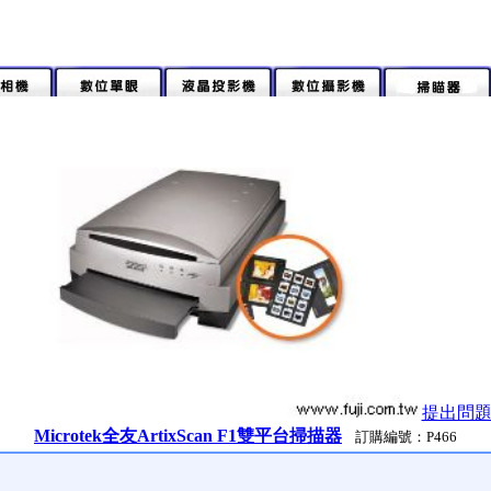
提出問
Microtek全友ArtixScan F1雙平台掃描器
訂購編號：P466