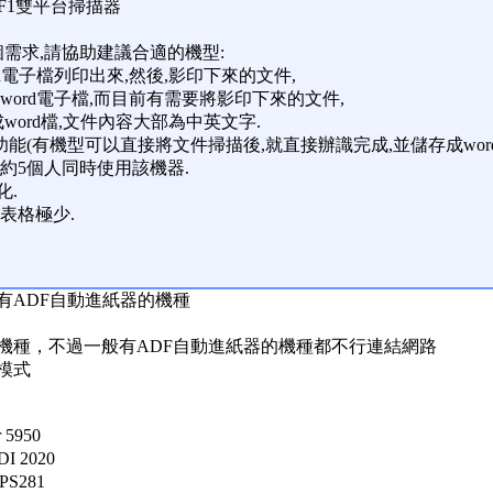
can F1雙平台掃描器
個需求,請協助建議合適的機型:
ord電子檔列印出來,然後,影印下來的文件,
ord電子檔,而目前有需要將影印下來的文件,
word檔,文件內容大部為中英文字.
功能(有機型可以直接將文件掃描後,就直接辦識完成,並儲存成word或
供約5個人同時使用該機器.
化.
,表格極少.
有ADF自動進紙器的機種
的機種，不過一般有ADF自動進紙器的機種都不行連結網路
模式
 5950
DI 2020
 PS281