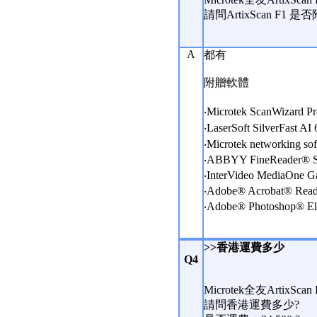
請問ArtixScan F1 是否附S
A
都有
附贈軟體
‧Microtek ScanWizard
‧LaserSoft SilverF
‧Microtek networking so
‧ABBYY FineReader® S
‧InterVideo MediaOne G
‧Adobe® Acrobat® Read
‧Adobe® Photoshop® El
>>香港運費多少
Q4
Microtek全友ArtixS
請問香港運費多少?