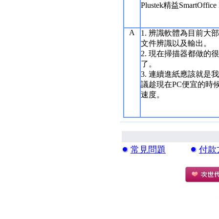
Plustek精益SmartOffice
A
1. 辨識軟體為目前
文件辨識以及輸出。
2. 現在掃描器都做
了。
3. 連續進紙應該就是
議趁現在PC便宜的時
速度。
常見問題
付款