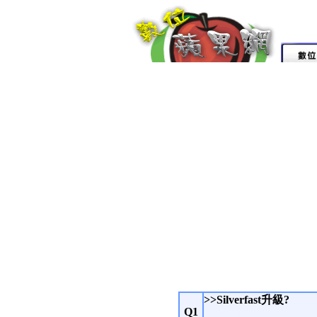
>>Silverfast升級?
Q1