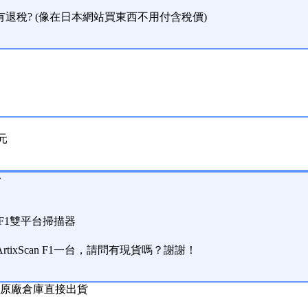
有退稅? (像在日本網站買東西不用付含稅價)
0元
台
can F1雙平台掃描器
友ArtixScan F1一台，請問有現貨嗎？謝謝！
原廠倉庫直接出貨