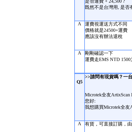
是否運費 + 24,500 ?
既然不是台灣用, 是否
A
運費視運送方式不同
價格就是24500+運費
應該沒有辦法退稅
A
剛剛確認一下
運費走EMS NTD 150
>>請問有現貨嗎？一
Q5
Microtek全友ArtixS
您好:
我想購買Microtek全
A
有貨，可直接訂購，由