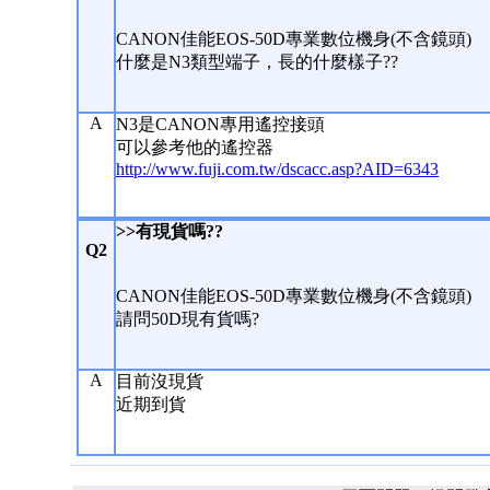
CANON佳能EOS-50D專業數位機身(不含鏡頭)
什麼是N3類型端子，長的什麼樣子??
A
N3是CANON專用遙控接頭
可以參考他的遙控器
http://www.fuji.com.tw/dscacc.asp?AID=6343
>>有現貨嗎??
Q2
CANON佳能EOS-50D專業數位機身(不含鏡頭)
請問50D現有貨嗎?
A
目前沒現貨
近期到貨