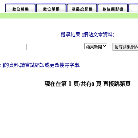
搜尋結果 (網站文章資料)
25c ]的資料.請嘗試縮短或更改搜尋字串.
1
現在在第
頁/共有0 頁 直接跳第頁