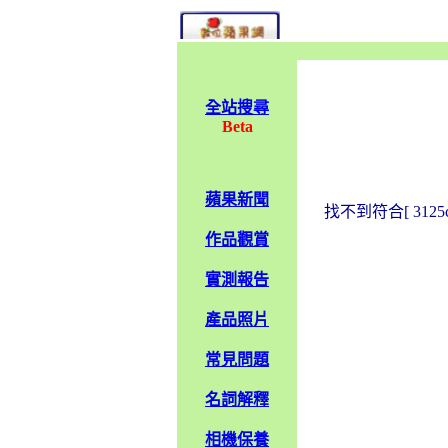
全站搜尋
Beta
蘋果新聞
找不到符合[ 31
作品觀賞
實測報告
產品照片
常見問題
名詞解釋
相機保養