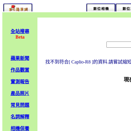
全站搜尋
Beta
蘋果新聞
找不到符合[ Caplio-R8 ]的資料.請嘗
作品觀賞
現
實測報告
產品照片
常見問題
名詞解釋
相機保養