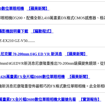
200數位單眼相機
【蘋果新聞】
機D5200，配備全新2,410萬畫素DX格式CMOS感應器、極為精準的
位攝影機說明書下載
【驅動程式】
EX210 GZ-V50........
尼克爾 70-200mm f/4G ED VR 新消息
【蘋果新聞】
00mmf/4GEDVR新消息尼康隆重推出70-200mm遠攝變焦鏡頭，從無限..
2426萬畫素FX全片幅D600數位單眼相機
【蘋果新聞】
機新消息尼康隆重發佈最輕巧的FX格式數位單眼相機。此全新相機表現出眾
26萬畫素FX全片幅D600數位單眼相機大圖搶先看
【實測報告】