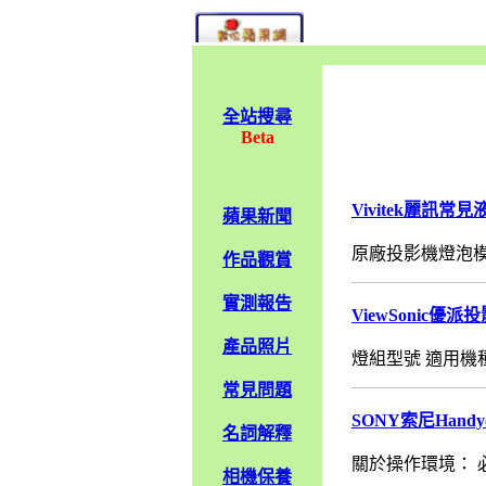
全站搜尋
Beta
Vivitek麗訊
蘋果新聞
原廠投影機燈泡模
作品觀賞
實測報告
ViewSonic
產品照片
燈組型號 適用機種 參
常見問題
SONY索尼Hand
名詞解釋
關於操作環境： 必須
相機保養