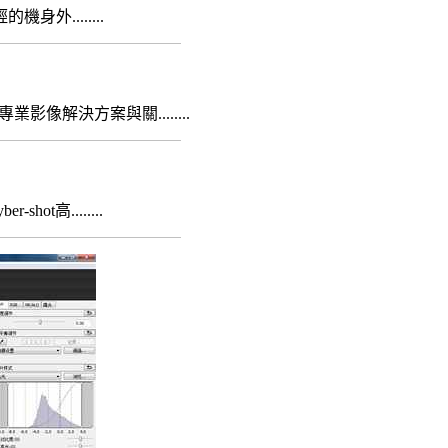
........
像解決方案與關........
高........