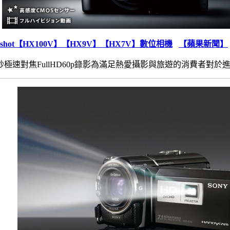
r-shot【HX100V】【HX9V】【HX7V】數位相機
【蘋果新聞】
秒極速對焦FullHD60p錄影為滿足熱愛攝影與旅遊的消費者對於進階影像