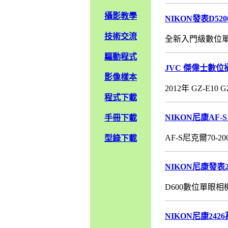
攝影教學
NIKON發表D5
技術交流
全新入門級數位單眼相
驅動程式
JVC 傑偉士數
影像樣本
2012年 GZ-E10 GZ-
程式下載
NIKON尼康AF-S 
手冊下載
AF-S尼克爾70-2
型錄下載
NIKON尼康發表
D600數位單眼相
NIKON尼康24