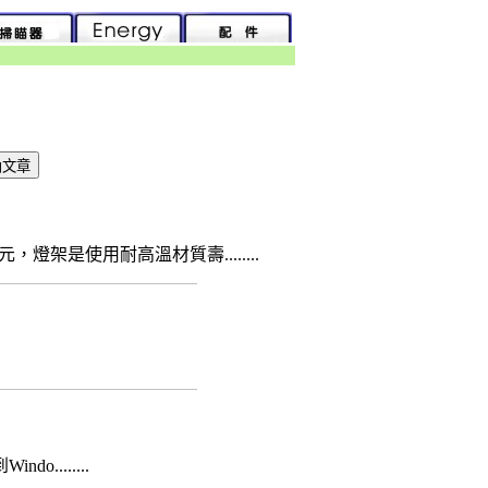
架是使用耐高溫材質壽........
.......