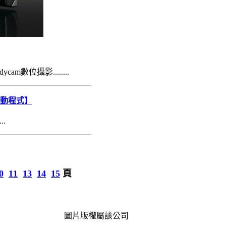
數位攝影........
動程式】
..
0
11
13
14
15
頁
圖片版權屬該公司