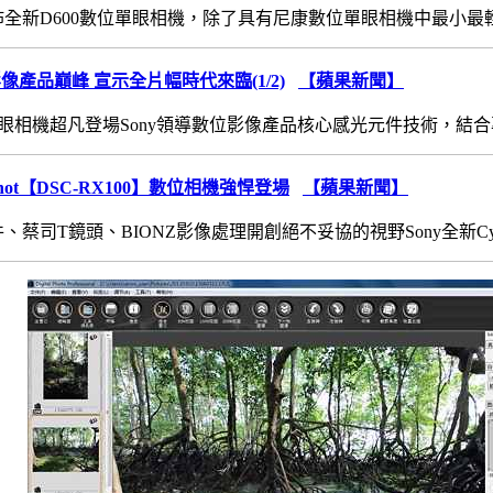
新D600數位單眼相機，除了具有尼康數位單眼相機中最小最輕的機身外
像產品巔峰 宣示全片幅時代來臨(1/2)
【蘋果新聞】
單眼相機超凡登場Sony領導數位影像產品核心感光元件技術，結合專業影
-shot【DSC-RX100】數位相機強悍登場
【蘋果新聞】
司T鏡頭、BIONZ影像處理開創絕不妥協的視野Sony全新Cyber-shot