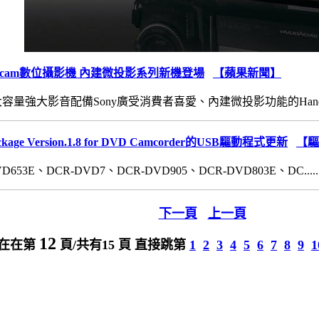
dycam數位攝影機 內建微投影系列新機登場
【蘋果新聞】
容量強大影音配備Sony廣受消費者喜愛、內建微投影功能的Handycam
ackage Version.1.8 for DVD Camcorder的USB驅動程式更新
【驅
53E、DCR-DVD7、DCR-DVD905、DCR-DVD803E、DC......
下一頁
上一頁
12
在在第
頁/共有15 頁 直接跳第
1
2
3
4
5
6
7
8
9
1