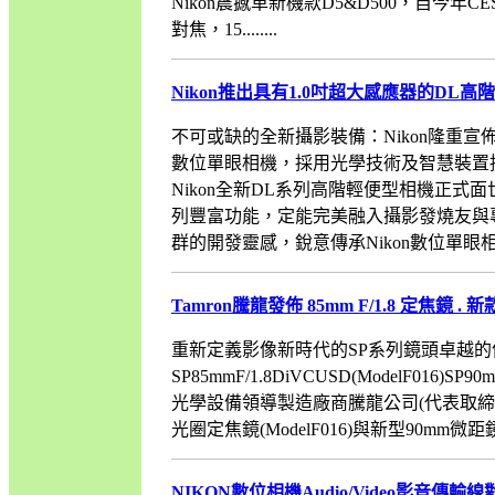
Nikon震撼革新機款D5&D500，自今年
對焦，15........
Nikon推出具有1.0吋超大感應器的DL
不可或缺的全新攝影裝備：Nikon隆重
數位單眼相機，採用光學技術及智慧裝置持
Nikon全新DL系列高階輕便型相機正式面世
列豐富功能，定能完美融入攝影發燒友與專業
群的開發靈感，銳意傳承Nikon數位單眼相機傳統
Tamron騰龍發佈 85mm F/1.8 定焦鏡 . 
重新定義影像新時代的SP系列鏡頭卓越
SP85mmF/1.8DiVCUSD(ModelF016)S
光學設備領導製造廠商騰龍公司(代表取締役
光圈定焦鏡(ModelF016)與新型90mm微距鏡(Mode
NIKON數位相機Audio/Video影音傳輸