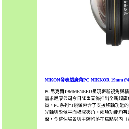
NIKON發表超廣角PC NIKKOR 19mm f/
PC尼克爾19MMF/4EED呈現嶄新視
需求尼康公司今日隆重宣佈推出全新超廣角透
員。PC系列*1鏡頭包含了支援移軸功
光軸與影像平面構成夾角。兩項功能均有
深，令整個場景與主體均落在焦點以内（由前景伸