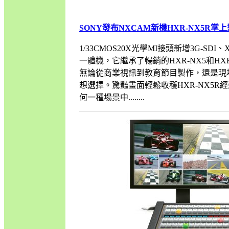
SONY發布NXCAM新機HXR-NX5R掌
1/33CMOS20X光學MI接頭新增3G-SD
一體機，它繼承了暢銷的HXR-NX5和HX
無論從商業視訊到教育節目製作，還是現場
想選擇。驚豔畫面輕鬆收穫HXR-NX5R經過
何一種場景中........