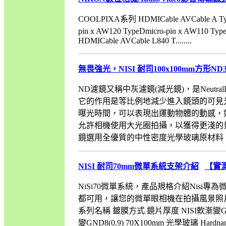
COOLPIXA系列 HDMICable AVCable A Typ
pin x AW120 TypeDmicro-pin x AW110 T
HDMICable AVCable L840 T........
無畏強光，NISI 耐司100x100mm方形ND
ND濾鏡又稱中灰濾鏡(減光鏡)，是Neutra
它的作用是等比例地減少進入鏡頭的可見
曝光時間，可以表現出運動物體的動感，
允許相機使用大光圈拍攝，以獲得更淺的景
鏡選用全優質的中性密度光學玻璃原材料，曲線
NISI 耐司70mm微單系統支架介紹
【實
NiSi70微單系統，產品規格介紹Nisi
都可用，讓您的微單眼相機在拍攝風景照片
系列名稱 鍍膜方式 鏡片厚度 NISI軟漸變GND8(
變GND8(0.9) 70X100mm 光學玻璃 Hardn