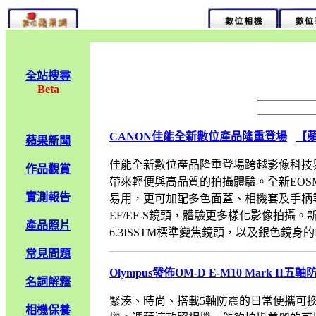
全站搜尋
Beta
CANON佳能全新數位產品隆重登場
【
蘋果新聞
佳能全新數位產品隆重登場跨越影像科技
作品觀賞
帶來輕便與高品質的拍攝體驗。全新EOS
實測報告
易用，更可加配多色面蓋、相機套及手柄等
EF/EF-S鏡頭，體驗更多樣化影像拍攝。新推
產品照片
6.3ISSTM標準變焦鏡頭，以及銀色鏡身的EF-M55
常見問題
Olympus發佈OM-D E-M10 Mark 
名詞解釋
緊湊、時尚、搭載5軸防震的日常便攜可換鏡頭
相機保養