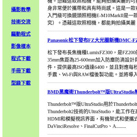
機。憑藉這款照相機，能夠拍攝美麗的可
身非常便於攜帶和具有時尚感。這是一款
攝影教學
入門級可換鏡頭照相機E-M10MarkII
技術交流
究）。憑藉這款照相機，都能夠拍攝美麗、清晰
驅動程式
Panasonic松下發布FZ大光圈新機DMC-FZ
影像樣本
松下發布長焦機種LumixFZ300，是FZ
程式下載
35mm焦距為25-600mm加入防塵防滴設計
件，提供最高ISO值達6400，並且對應
手冊下載
手震、Wi-Fi與RAW檔後製功能。並將導入DFD(Dep
型錄下載
BMD黑魔術Thunderbolt™版UltraStu
Thunderbolt™版UltraStudio用於T
Thunderbolt2技術的UltraStudio，能工
HDMI和模擬視訊界面，有機架式和便攜式型
DaVinciResolve、FinalCutPro、A........