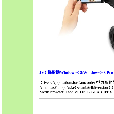
JVC攝影機Windows® 8/Windows® 8 Pro
Drivers/ApplicationsforCamcorder 型號
AmericasEuropeAsia/Oceania64bitversio
MediaBrowserSEforJVCOK GZ-EX310/EX35