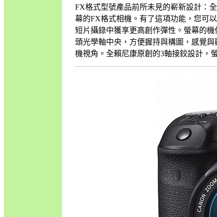
FX格式型號產品前所未見的嶄新設計：全
幕的FX格式相機。有了這項功能，您可以
短片攝錄中獲享更高創作彈性。螢幕的機
頭光學軸中央，方便握持與構圖，感覺與
機視角。全賴尼康原創的3軸接鉸設計，螢幕輕微