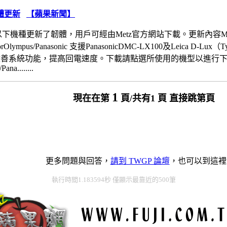
體更新
【蘋果新聞】
下機種更新了韌體，用戶可經由Metz官方網站下載。更新內容Mecablitz
lforOlympus/Panasonic 支援PanasonicDMC-LX100及Leica D-Lux
rNikon 改善系統功能，提高回電速度。下載請點選所使用的機型以進行下載：Me
ana........
1
現在在第
頁/共有1 頁 直接跳第頁
更多問題與回答，
請到 TWGP 論壇
，也可以到這裡
執行時間1.183594秒 僅顯示最靠近的500筆