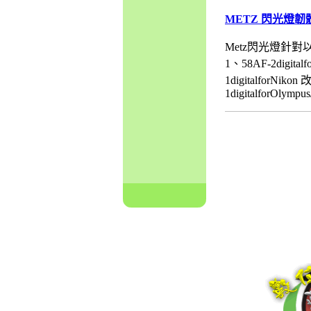
METZ 閃光燈韌
Metz閃光燈針對以
1、58AF-2digita
1digitalfo
1digitalforOlympus/P