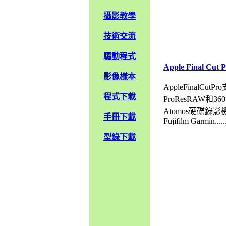
攝影教學
技術交流
驅動程式
Apple Final C
影像樣本
AppleFinalC
程式下載
ProResRAW和36
Atomos硬碟錄影機 
手冊下載
Fujifilm Garmin......
型錄下載