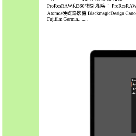
ProResRAW和360°視訊相容： ProResRA
Atomos硬碟錄影機 BlackmagicDesign C
Fujifilm Garmin........