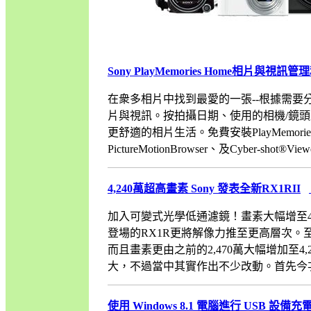
Sony PlayMemories Home相片與視
在衆多相片中找到最愛的一張--根據需要分享並
片與視訊。按拍攝日期、使用的相機/鏡
更舒適的相片生活。免費安裝PlayMemoriesHo
PictureMotionBrowser、及Cyber-shot
4,240萬超高畫素 Sony 發表全新RX1RII
加入可變式光學低通濾鏡！畫素大幅增至4,2
登場的RX1R更將解像力推至更高層次。至於今
而且畫素更由之前的2,470萬大幅增加至4,24
大，不過當中其實作出不少改動。首先今次特別採用
使用 Windows 8.1 電腦進行 USB 設備