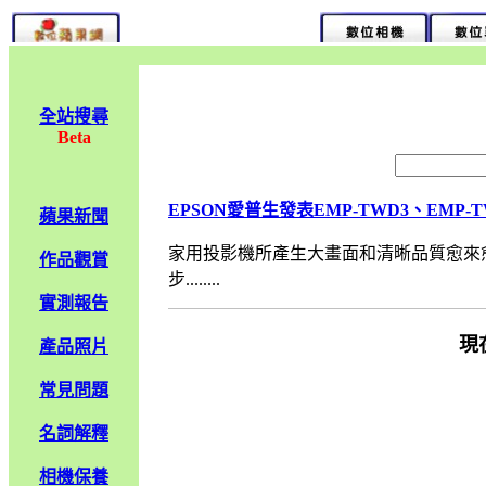
全站搜尋
Beta
EPSON愛普生發表EMP-TWD3、EMP-
蘋果新聞
家用投影機所產生大畫面和清晰品質愈來
作品觀賞
步........
實測報告
現
產品照片
常見問題
名詞解釋
相機保養