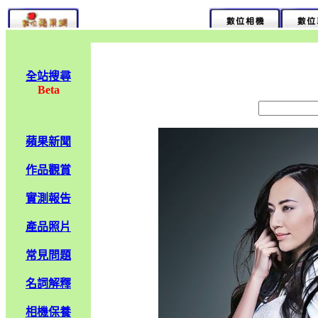
全站搜尋
Beta
蘋果新聞
作品觀賞
實測報告
產品照片
常見問題
名詞解釋
相機保養