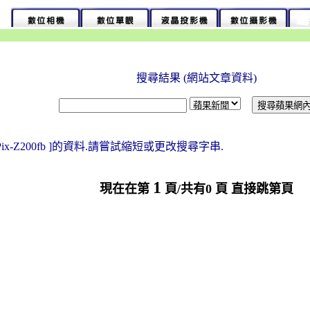
搜尋結果 (網站文章資料)
Pix-Z200fb ]的資料.請嘗試縮短或更改搜尋字串.
1
現在在第
頁/共有0 頁 直接跳第頁