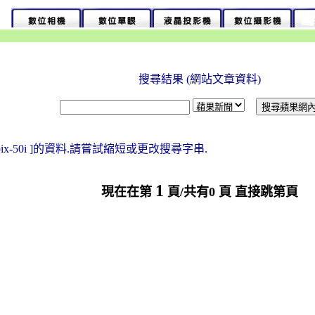
搜尋結果 (網站文章資料)
epix-50i ]的資料.請嘗試縮短或更改搜尋字串.
1
現在在第
頁/共有0 頁 直接跳第頁