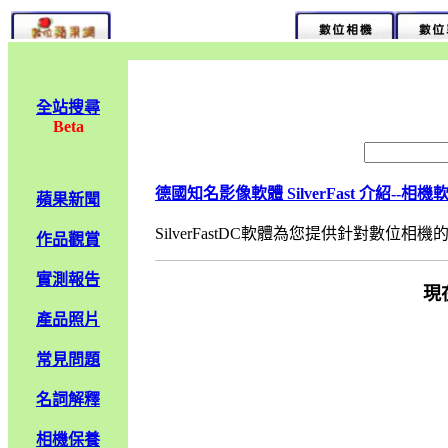
全站搜尋
Beta
德國知名影像軟體 SilverFast 介紹--相機軟體
蘋果新聞
SilverFastDC軟體為您提供針對數位相
作品觀賞
實測報告
現
產品照片
常見問題
名詞解釋
相機保養