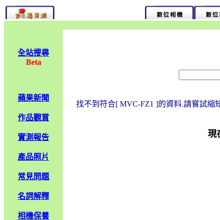
全站搜尋
Beta
蘋果新聞
找不到符合[ MVC-FZ1 ]的資料.請嘗試
作品觀賞
現
實測報告
產品照片
常見問題
名詞解釋
相機保養