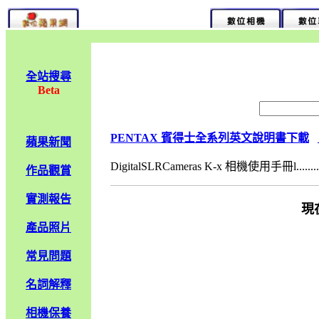
全站搜尋
Beta
PENTAX 賓得士全系列英文說明書下載
蘋果新聞
DigitalSLRCameras K-x 相機使用手冊l........
作品觀賞
實測報告
現
產品照片
常見問題
名詞解釋
相機保養