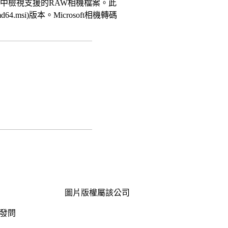
管中檢視支援的RAW相機檔案。此
amd64.msi)版本。Microsoft相機轉碼
圖片版權屬該公司
發問