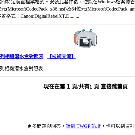
的特定裝置檔案格式。安裝此套件後，便能在Windows檔案總
crosoftCodecPack_x86.msi)及64位元(MicrosoftCodecPack_
anon:DigitalRebelXT,D........
系列相機潛水盒對照表
【技術交流】
列相機潛水盒對照表....
1
現在在第
頁/共有1 頁 直接跳第頁
更多問題與回答，
請到 TWGP 論壇
，也可以到這裡