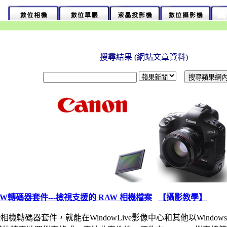
搜尋結果 (網站文章資料)
相機RAW轉碼器套件---檢視支援的 RAW 相機檔案
【攝影教學】
ft相機轉碼器套件，就能在WindowLive影像中心和其他以WindowsIm