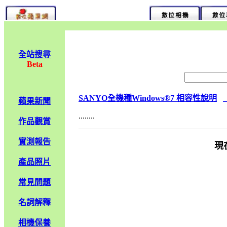
全站搜尋
Beta
SANYO全機種Windows®7 相容性說明
蘋果新聞
........
作品觀賞
實測報告
現
產品照片
常見問題
名詞解釋
相機保養