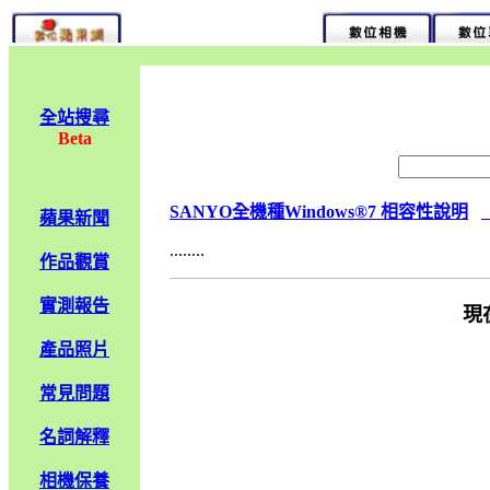
全站搜尋
Beta
SANYO全機種Windows®7 相容性說明
蘋果新聞
........
作品觀賞
實測報告
現
產品照片
常見問題
名詞解釋
相機保養