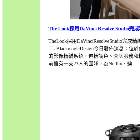
The Look採用DaVinci Resolve Studio
TheLook採用DaVinciResolveStudio完
二- BlackmagicDesign今日發佈消息：位
的影像精編系統，包括調色、套底服務和精編。T
前擁有一支23人的團隊，為Netflix、迪.......