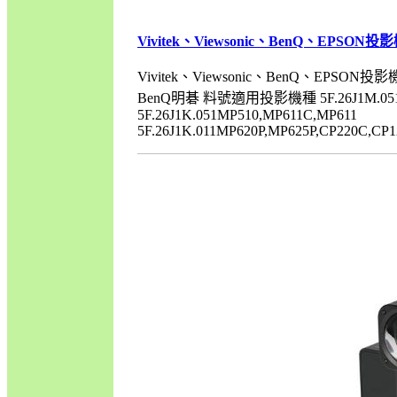
Vivitek、Viewsonic、BenQ、EPSO
Vivitek、Viewsonic、BenQ、EPSO
BenQ明碁 料號適用投影機種 5F.26J1M.051MP
5F.26J1K.051MP510,MP611C,MP611
5F.26J1K.011MP620P,MP625P,CP220C,CP120