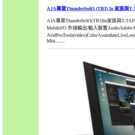
AJA專業Thunderbolt3 (TB3) Io 家族
AJA專業Thunderbolt3(TB3)Io家族與T
MobileI/O 外接輸出/輸入裝置AudioAdobeAudi
AvidProTools(video)ColorAssimilateLive
Mist........