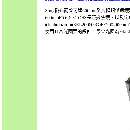
Sony發布兩款可達600mm全片幅超望遠鏡頭
600mmF5.6-6.3GOSS長距變焦鏡，以及定焦的F
telephotozoom(SEL200600G)F
使用11片光圈葉的設計，最少光圈為F32-36，