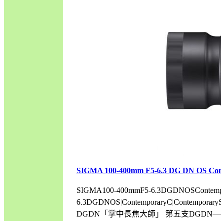
SIGMA 100-400mm F5-6.3 DG DN OS C
SIGMA100-400mmF5-6.3DGDNOSContem
6.3DGDNOS|ContemporaryC|Cont
DGDN「掌中長焦大師」 第五支DGD