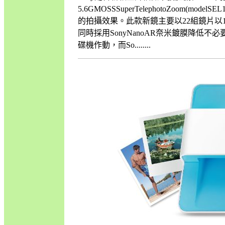
5.6GMOSSSuperTelephotoZoo
的拍攝效果。此款新鏡主要以22組鏡片以16群構成
同時採用SonyNanoAR奈米鍍膜降
碟機作動，而So........