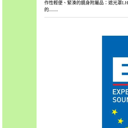
作性輕便、緊湊的鏡身附屬品：遮光罩LH77
的........